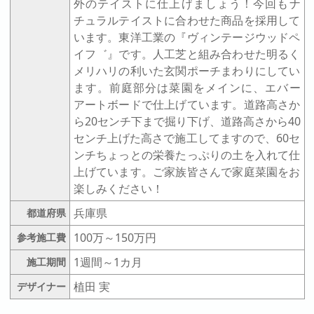
外のテイストに仕上げましょう！今回もナ
チュラルテイストに合わせた商品を採用して
います。東洋工業の『ヴィンテージウッドペ
イフ゛』です。人工芝と組み合わせた明るく
メリハリの利いた玄関ポーチまわりにしてい
ます。前庭部分は菜園をメインに、エバー
アートボードで仕上げています。道路高さか
ら20センチ下まで掘り下げ、道路高さから40
センチ上げた高さで施工してますので、60セ
ンチちょっとの栄養たっぷりの土を入れて仕
上げています。ご家族皆さんで家庭菜園をお
楽しみください！
兵庫県
都道府県
100万～150万円
参考施工費
1週間～1カ月
施工期間
植田 実
デザイナー