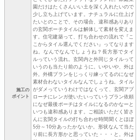
園だけはたくさんいい土を深く入れたいので
少し立ち上げています。ナチュラルに仕上げ
たいとのことで、その場合、違和感ありあり
の玄関ポーチタイルは解体して素材を変えま
す。住宅建築って、打ち合わせの流れで『こ
こからタイル選んでください』ってなります
ね。なんでなんでしょうね？長方形でタイ
ルっていう流れ。玄関内と外同じタイルって
いうのも当たり前のように。いやいや、外は
外。外構プランをじっくり練ってるのになぜ
素材合わないタイルなんでしょうね。タイル
がダメっていうわけではなくって、玄関アプ
施工の
ポイント
ローチにレンガ使いたいっていうプラン依頼
になぜ最後ポーチはタイルになるのかなーと
いつも違和感あります。ご相談いただく皆さ
んに玄関タイルの打ち合わせ時間聞くとほぼ
5分～10分あったかないか。形状なんて当た
り前に長方形かと思っていた・・・と。外は