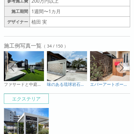
200万円以上
参考施工費
1週間〜1カ月
施工期間
植田 実
デザイナー
施工例写真一覧
（ 34 / 150 ）
ファサードと中庭をプラスGでカッコよくトータルデザイン！
味のある琉球岩石張り門柱と主役のココスヤシが映える広い中庭
エバーアートボード仕様の門柱とモクプラボードでナチュラルテイストはそのままにリメイク！
エクステリア