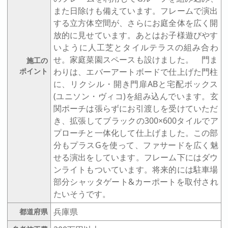
また日除けも備えています。フレームで演出
する立方体空間が、さらにお庭全体を広く開
放的に見せています。あとはお子様遊びやす
いように人工芝とタイルテラスの組み合わ
せ。家庭菜園スペースも設けました。 門ま
施工の
ポイント
わりは、エバーアートボードで仕上げた門柱
に、リクシル・開き門扉ABと宅配ボックス
(ユニソン・ヴィコ)を組み込んでいます。玄
関ポーチは張らずにお引渡しを受けていただ
き、拡張してブラックの300×600タイルでア
プローチと一体化して仕上げました。この部
分もプラスGを使って、ファサードを広く魅
せる演出をしています。フレーム下にはダウ
ンライトもついています。将来的には駐車場
部分シャッタゲート&カーポートを取付され
たいそうです。
兵庫県
都道府県