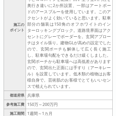
奥行き違いに2か所設置、一部はアートボー
ドのアースブルーを使用しています。このア
クセントがよく効いていると思います。駐車
部分の舗装は150角のオフホワイトのイン
施工の
ポイント
ターロッキングブロック。道路境界面はアク
セントにグレーでボーダーを。玄関アプロー
チはタイル張り。建物GLが高めの設定でした
ので、玄関ポーチも解体して広く長く施工
し、駐車場勾配をできるだけ緩くしました。
玄関ポーチから駐車場へは高低差があります
ので、玄関出た正面には手すり（アーキレー
ル）を設置しています。低木類の植物はお客
様自身で。芸術肌のお客様でとてもいいセン
スで植えられています。
兵庫県
都道府県
150万～200万円
参考施工費
1週間～1カ月
施工期間