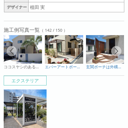
植田 実
デザイナー
施工例写真一覧
（ 142 / 150 ）
ココスヤシのあるホワイトを基調としたリゾート風外構！
エバーアートボード仕上げの門柱のある新築外構
玄関ポーチは外構で！形状・動線、そしてドア勝手も気を付けて！
エクステリア