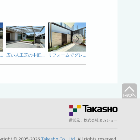
の広いセミクローズ外構。Uスタイル アゼストのある駐車場！
広い人工芝の中庭！セミクローズに仕上げた角地の平屋
リフォームでグレードアップしたマイガーデン
片支持タイプのダブルフェースで柱位置を改善！エバーアートボードで境界塀リメイク！
運営元：
株式会社タカショー
yright © 2005-2026
Takasho Co., Ltd.
All rights reserved.