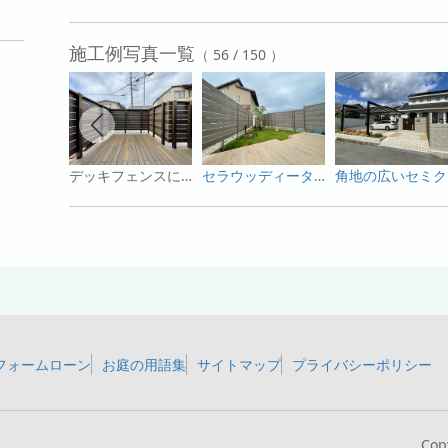
施工例写真一覧
（ 56 / 150 ）
デッキフェンスにモクプラボードを施工！
セラウッディータイルでつくるウッド調タイルテラス！
角地
フォームローン
お庭の用語集
サイトマップ
プライバシーポリシー
Cop