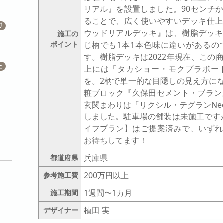
リアル』を設置しました。90センチ
ることで、広く使いやすいデッキ仕上
ウッドリアルデッキ』は、樹脂デッキ
施工の
ポイント
じ柄でも1本1本色味に違いがあるの
す。樹脂デッキは2022年現在、この
上には「タカショー・モクプラボー
を。2柄で単一的な目隠しの見え方に
粧ブロック『久保田セメント・ブラン
玄関まわりは『リクシル・テグランNe
しました。駐車場の舗装は未施工です
イフプラン】はご提案済みで、いずれ
お待ちしてます！
兵庫県
都道府県
200万円以上
参考施工費
1週間〜1カ月
施工期間
植田 実
デザイナー