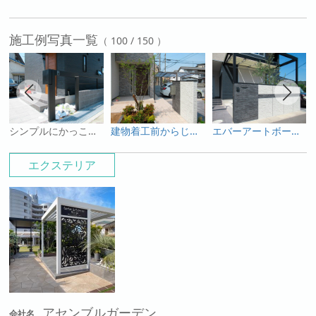
施工例写真一覧
（ 100 / 150 ）
シンプルにかっこよく！スタイリングフレーム「ネロ」のある門まわり
建物着工前からじっくりと打ち合わせを！田畑造成して建てる角地の新築外構プラン
エバーアートボードで前庭の間仕切りを
エクステリア
アセンブルガーデン
会社名