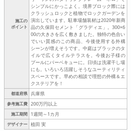
シンプルにかっこよく。境界ブロック際には
クラッシュロックと植物でロックガーデンを
演出しています。駐車場舗装材は2020年新商
施工の
ポイント
品の久保田セメント「グラディエ」。300×6
00の大きさを広く敷きました。独特の色合い
でいい質感のこの商品、今後使用する外構
シーンが増えそうです。中庭はブラックのタ
イルで広くタイルテラスを。今後お子様の
プールにバーベキューに。日頃は洗濯干し場
にも。いろいろ活躍しそうなユーティリティ
スペースです。早めの相談で理想の外構＆エ
クステリアを！
兵庫県
都道府県
200万円以上
参考施工費
1週間～1カ月
施工期間
植田 実
デザイナー