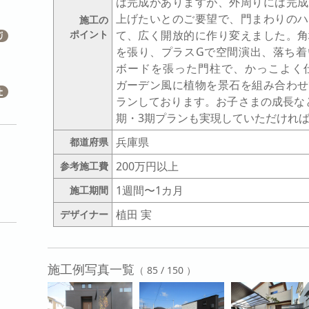
は完成がありますが、外周りには完成
上げたいとのご要望で、門まわりのハ
施工の
ポイント
て、広く開放的に作り変えました。角
を張り、プラスGで空間演出、落ち着
ボードを張った門柱で、かっこよく
ガーデン風に植物を景石を組み合わせ
ランしております。お子さまの成長な
期・3期プランも実現していただけれ
兵庫県
都道府県
200万円以上
参考施工費
1週間〜1カ月
施工期間
植田 実
デザイナー
施工例写真一覧
（ 85 / 150 ）