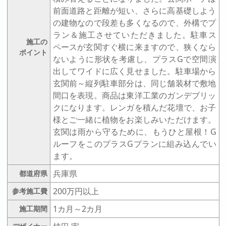
前面道路と距離が短い、さらに高基礎しよう
の建物なので段差も多くなるので、外構でプ
ラン＆施工させていただきました。駐車ス
施工の
ペースが玄関すぐ横に来ますので、狭くなら
ポイント
ないように形状を考慮し、プラスGで空間演
出してワイドに広く見せました。駐車場から
玄関前～縦列駐車部分は、同じ舗装材で敷地
間口を表現。商品は東洋工業のガンデブリッ
クになります。レンガを積んだ花壇で、お子
様とご一緒に植物をお楽しみいただけます。
玄関は雨から守るために、もうひと屋根！G
ルーフをこのプラスGプランに組み込んでい
ます。
兵庫県
都道府県
200万円以上
参考施工費
1カ月～2カ月
施工期間