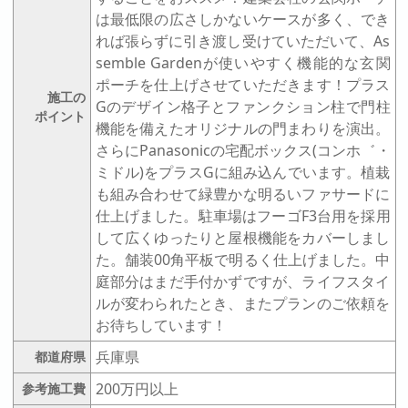
は最低限の広さしかないケースが多く、でき
れば張らずに引き渡し受けていただいて、As
semble Gardenが使いやすく機能的な玄関
ポーチを仕上げさせていただきます！プラス
施工の
Gのデザイン格子とファンクション柱で門柱
ポイント
機能を備えたオリジナルの門まわりを演出。
さらにPanasonicの宅配ボックス(コンホ゛・
ミドル)をプラスGに組み込んでいます。植栽
も組み合わせて緑豊かな明るいファサードに
仕上げました。駐車場はフーゴF3台用を採用
して広くゆったりと屋根機能をカバーしまし
た。舗装00角平板で明るく仕上げました。中
庭部分はまだ手付かずですが、ライフスタイ
ルが変わられたとき、またプランのご依頼を
お待ちしています！
兵庫県
都道府県
200万円以上
参考施工費