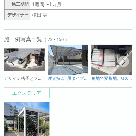
1週間〜1カ月
施工期間
植田 実
デザイナー
施工例写真一覧
（ 73 / 150 ）
デザイン格子とファンクション柱で演出したファサード
片支持2台用タイプのカーポート、ダブルフェースのある駐車場
角地で変形地。Uスタイルアゼストで最大限の屋根カバーを実現
エクステリア