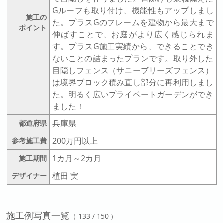
Gルーフも取り付け、機能性もアップしまし
施工の
た。プラスGのフレームを建物から最大まで
ポイント
伸ばすことで、お庭がより広く感じられま
す。プラスG施工実績から、できることでき
ないことの詰まったプランです。取り外した
目隠しフェンス（サニーブリーズフェンス）
は境界ブロック積み直し部分に再利用しまし
た。明るく広いプライベートガーデンができ
ました！
兵庫県
都道府県
200万円以上
参考施工費
1カ月～2カ月
施工期間
植田 実
デザイナー
施工例写真一覧
（ 133 / 150 ）