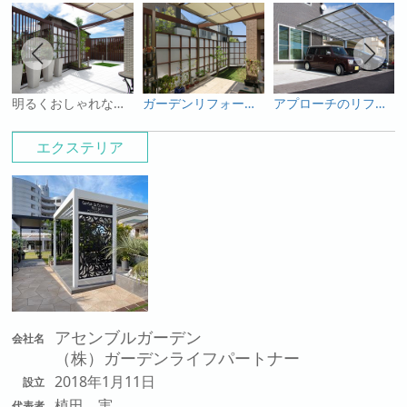
明るくおしゃれなプライベートテラスの完成！
ガーデンリフォーム！プラスGで演出した機能的なマイガーデン！
アプローチのリフォームとダブルフェース設置の駐車場
エクステリア
アセンブルガーデン
会社名
（株）ガーデンライフパートナー
2018年1月11日
設立
植田 実
代表者