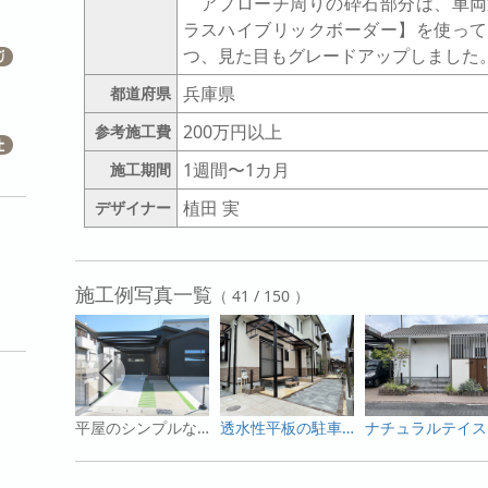
アプローチ周りの砕石部分は、車両
ラスハイブリックボーダー】を使って
つ、見た目もグレードアップしました
兵庫県
都道府県
200万円以上
参考施工費
1週間〜1カ月
施工期間
植田 実
デザイナー
施工例写真一覧
（ 41 / 150 ）
平屋のシンプルなオープン外構にU.スタイルアゼストを設置
透水性平板の駐車場とペンタリーフのアプローチで旗竿の敷地にメリハリを
ナチュ