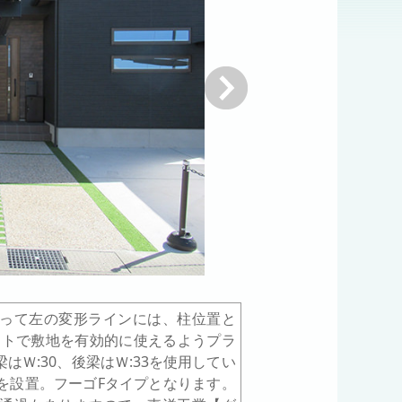
次へ
って左の変形ラインには、柱位置と
ストで敷地を有効的に使えるようプラ
Ｗ:30、後梁はＷ:33を使用してい
を設置。フーゴFタイプとなります。