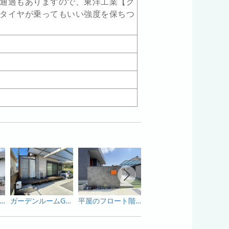
通過もありますので、東洋工業【グ
タイヤが乗ってもいい強度を保ちつ
。
ラルテイストの建物を引き立てるファサードはプラスGとエバーアートボードで演出
ガーデンルームGFとエコウッドリアルでリビングから繋がるお庭空間を有効利用
平屋のフロート階段とラヴィージュのあるカッコいい外構！
角地ならではのお悩みや愛犬との過ごし方、こだわりも全部叶えます！