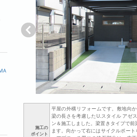
ト
戻る
MA
平屋の外構リフォームです。敷地向か
梁の長さを考慮したU.スタイル アゼ
ン＆施工しました。梁置きタイプで前梁は
施工の
ます。向かって右にはサイクルポート
ポイント